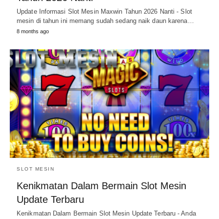
Update Informasi Slot Mesin Maxwin Tahun 2026 Nanti - Slot
mesin di tahun ini memang sudah sedang naik daun karena…
8 months ago
SLOT MESIN
Kenikmatan Dalam Bermain Slot Mesin
Update Terbaru
Kenikmatan Dalam Bermain Slot Mesin Update Terbaru - Anda