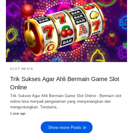
SLOT MESIN
Trik Sukses Agar Ahli Bermain Game Slot
Online
Trik Sukses Agar Ahli Bermain Game Slot Online - Bermain slot
online bisa menjadi pengalaman yang menyenangkan dan
menguntungkan. Terutama…
1 year ago
Show more Posts