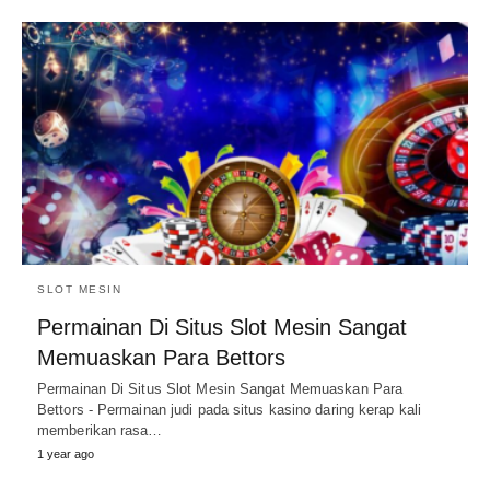
SLOT MESIN
Permainan Di Situs Slot Mesin Sangat
Memuaskan Para Bettors
Permainan Di Situs Slot Mesin Sangat Memuaskan Para
Bettors - Permainan judi pada situs kasino daring kerap kali
memberikan rasa…
1 year ago