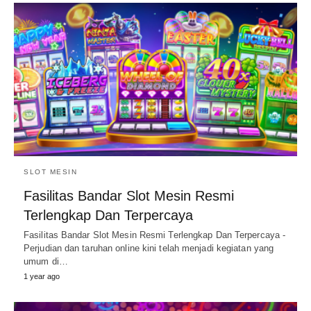
SLOT MESIN
Fasilitas Bandar Slot Mesin Resmi
Terlengkap Dan Terpercaya
Fasilitas Bandar Slot Mesin Resmi Terlengkap Dan Terpercaya -
Perjudian dan taruhan online kini telah menjadi kegiatan yang
umum di…
1 year ago