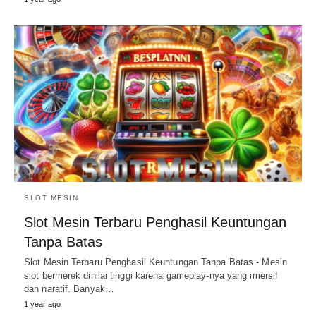
SLOT MESIN
Slot Mesin Terbaru Penghasil Keuntungan
Tanpa Batas
Slot Mesin Terbaru Penghasil Keuntungan Tanpa Batas - Mesin
slot bermerek dinilai tinggi karena gameplay-nya yang imersif
dan naratif. Banyak…
1 year ago