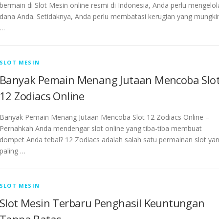
bermain di Slot Mesin online resmi di Indonesia, Anda perlu mengelol
dana Anda. Setidaknya, Anda perlu membatasi kerugian yang mungki
…
SLOT MESIN
Banyak Pemain Menang Jutaan Mencoba Slo
12 Zodiacs Online
Banyak Pemain Menang Jutaan Mencoba Slot 12 Zodiacs Online –
Pernahkah Anda mendengar slot online yang tiba-tiba membuat
dompet Anda tebal? 12 Zodiacs adalah salah satu permainan slot ya
paling …
SLOT MESIN
Slot Mesin Terbaru Penghasil Keuntungan