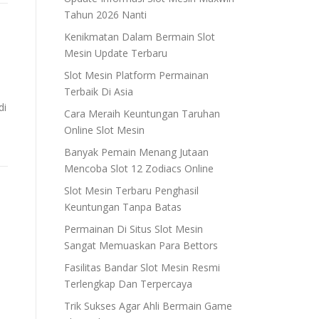
Tahun 2026 Nanti
Kenikmatan Dalam Bermain Slot
Mesin Update Terbaru
Slot Mesin Platform Permainan
Terbaik Di Asia
di
Cara Meraih Keuntungan Taruhan
Online Slot Mesin
Banyak Pemain Menang Jutaan
Mencoba Slot 12 Zodiacs Online
Slot Mesin Terbaru Penghasil
Keuntungan Tanpa Batas
Permainan Di Situs Slot Mesin
Sangat Memuaskan Para Bettors
Fasilitas Bandar Slot Mesin Resmi
Terlengkap Dan Terpercaya
Trik Sukses Agar Ahli Bermain Game