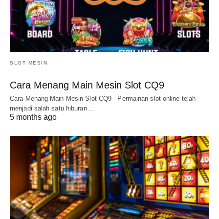
SLOT MESIN
Cara Menang Main Mesin Slot CQ9
Cara Menang Main Mesin Slot CQ9 - Permainan slot online telah
menjadi salah satu hiburan…
5 months ago