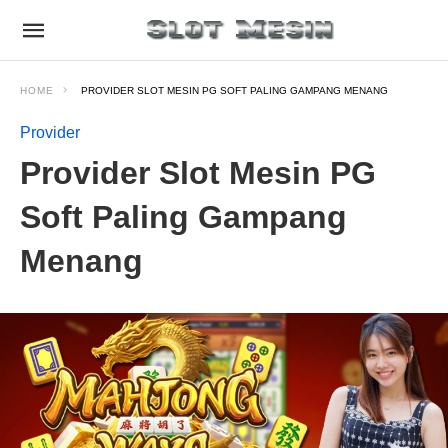
HOME
PROVIDER SLOT MESIN PG SOFT PALING GAMPANG MENANG
Provider
Provider Slot Mesin PG
Soft Paling Gampang
Menang