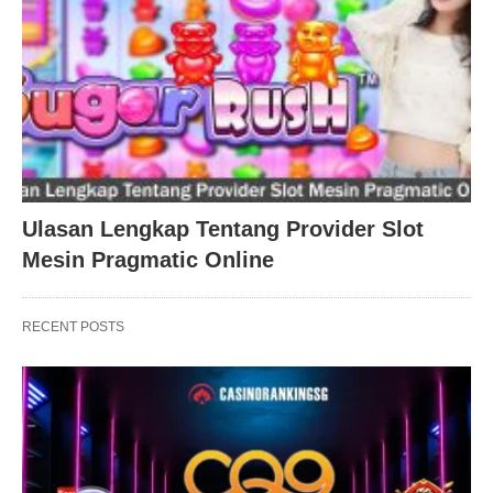
Ulasan Lengkap Tentang Provider Slot
Mesin Pragmatic Online
RECENT POSTS