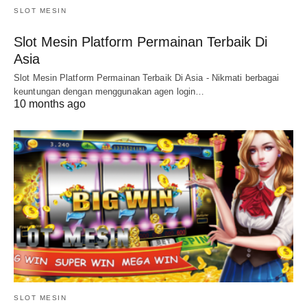
SLOT MESIN
Slot Mesin Platform Permainan Terbaik Di
Asia
Slot Mesin Platform Permainan Terbaik Di Asia - Nikmati berbagai
keuntungan dengan menggunakan agen login…
10 months ago
SLOT MESIN