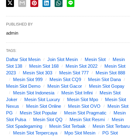
PUBLISHED BY
admin
TAGS:
Daftar Slot Mesin
Join Slot Mesin
Mesin Slot
Mesin
Slot 138
Mesin Slot 168
Mesin Slot 2022
Mesin Slot
2023
Mesin Slot 303
Mesin Slot 777
Mesin Slot 888
Mesin Slot 999
Mesin Slot CQ9
Mesin Slot Dana
Mesin Slot Demo
Mesin Slot Gacor
Mesin Slot Gopay
Mesin Slot Indonesia
Mesin Slot Infini
Mesin Slot
Joker
Mesin Slot Luxury
Mesin Slot Mpo
Mesin Slot
Nexus
Mesin Slot Online
Mesin Slot OVO
Mesin Slot
PG
Mesin Slot Popular
Mesin Slot Pragmatic
Mesin
Slot Pulsa
Mesin Slot QQ
Mesin Slot Resmi
Mesin
Slot Spadegaming
Mesin Slot Terbaik
Mesin Slot Terbaru
Mesin Slot Terpercaya
Mpo Slot Mesin
PG Slot