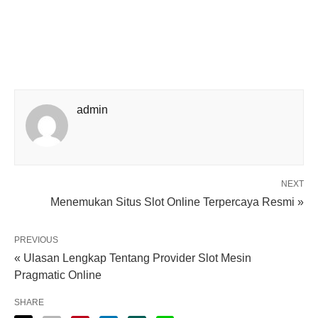
admin
NEXT
Menemukan Situs Slot Online Terpercaya Resmi »
PREVIOUS
« Ulasan Lengkap Tentang Provider Slot Mesin
Pragmatic Online
SHARE